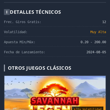
DETALLES TÉCNICOS
I
Frec. Giros Gratis:
12
Volatilidad:
Muy Alta
Apuesta Mín/Máx:
0.20 - 200.00
Fecha de Lanzamiento:
2024-08-05
OTROS JUEGOS CLÁSICOS
Alta Volatilidad