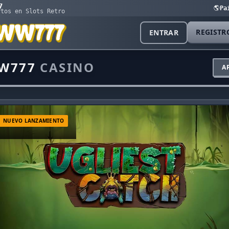
7
🌎
Pa
rtos en Slots Retro
REGISTR
ENTRAR
W777
CASINO
A
NUEVO LANZAMIENTO