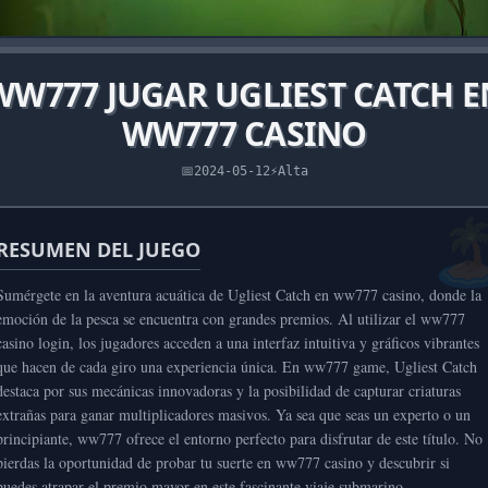
WW777 JUGAR UGLIEST CATCH E
WW777 CASINO
📅
2024-05-12
⚡
Alta
🏝
RESUMEN DEL JUEGO
Sumérgete en la aventura acuática de Ugliest Catch en ww777 casino, donde la
emoción de la pesca se encuentra con grandes premios. Al utilizar el ww777
casino login, los jugadores acceden a una interfaz intuitiva y gráficos vibrantes
que hacen de cada giro una experiencia única. En ww777 game, Ugliest Catch
destaca por sus mecánicas innovadoras y la posibilidad de capturar criaturas
extrañas para ganar multiplicadores masivos. Ya sea que seas un experto o un
principiante, ww777 ofrece el entorno perfecto para disfrutar de este título. No
pierdas la oportunidad de probar tu suerte en ww777 casino y descubrir si
puedes atrapar el premio mayor en este fascinante viaje submarino.