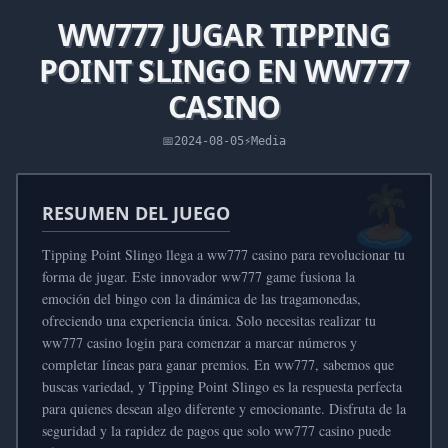
WW777 JUGAR TIPPING
POINT SLINGO EN WW777
CASINO
📅
2024-08-05
⚡
Media
🏝️
RESUMEN DEL JUEGO
Tipping Point Slingo llega a ww777 casino para revolucionar tu
forma de jugar. Este innovador ww777 game fusiona la
emoción del bingo con la dinámica de las tragamonedas,
ofreciendo una experiencia única. Solo necesitas realizar tu
ww777 casino login para comenzar a marcar números y
completar líneas para ganar premios. En ww777, sabemos que
buscas variedad, y Tipping Point Slingo es la respuesta perfecta
para quienes desean algo diferente y emocionante. Disfruta de la
seguridad y la rapidez de pagos que solo ww777 casino puede