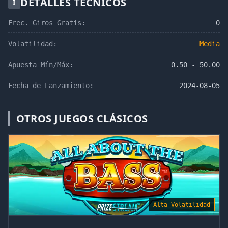
DETALLES TÉCNICOS
I
Frec. Giros Gratis:
0
Volatilidad:
Media
Apuesta Mín/Máx:
0.50 - 50.00
Fecha de Lanzamiento:
2024-08-05
OTROS JUEGOS CLÁSICOS
Alta Volatilidad